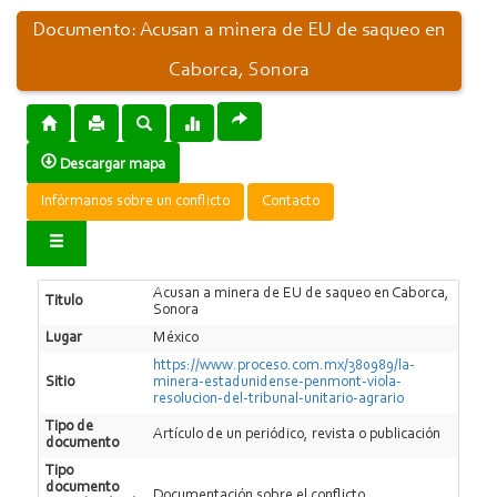
Documento: Acusan a minera de EU de saqueo en
Caborca, Sonora
Descargar mapa
Infórmanos sobre un conflicto
Contacto
Acusan a minera de EU de saqueo en Caborca,
Titulo
Sonora
Lugar
México
https://www.proceso.com.mx/380989/la-
Sitio
minera-estadunidense-penmont-viola-
resolucion-del-tribunal-unitario-agrario
Tipo de
Artí­culo de un periódico, revista o publicación
documento
Tipo
documento
Documentación sobre el conflicto