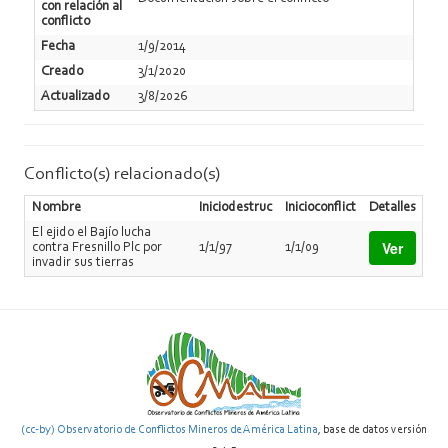
con relación al
conflicto
Fecha
1/9/2014
Creado
3/1/2020
Actualizado
3/8/2026
Conflicto(s) relacionado(s)
Nombre
Iniciodestruc
Inicioconflict
Detalles
El ejido el Bajío lucha
Ver
contra Fresnillo Plc por
1/1/97
1/1/09
invadir sus tierras
(cc-by) Observatorio de Conflictos Mineros de América Latina
, base de datos versión