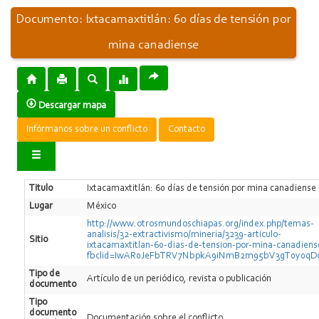
Documento: Ixtacamaxtitlán: 60 días de tensión por
mina canadiense
Descargar mapa
Infórmanos sobre un conflicto
Contacto
Titulo
Ixtacamaxtitlán: 60 días de tensión por mina canadiense
Lugar
México
http://www.otrosmundoschiapas.org/index.php/temas-
analisis/32-extractivismo/mineria/3239-articulo-
Sitio
ixtacamaxtitlan-60-dias-de-tension-por-mina-canadiens
fbclid=IwAR0JeFbTRV7NbpkA9iNmB2m95bV3gT0y0qD
Tipo de
Artí­culo de un periódico, revista o publicación
documento
Tipo
documento
Documentación sobre el conflicto