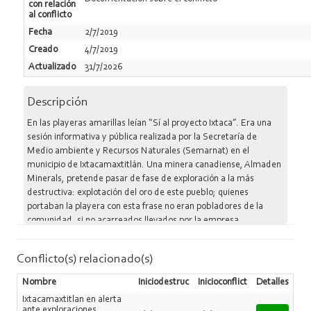
con relación
al conflicto
Fecha
2/7/2019
Creado
4/7/2019
Actualizado
31/7/2026
Descripción
En las playeras amarillas leían “Sí al proyecto Ixtaca”. Era una
sesión informativa y pública realizada por la Secretaría de
Medio ambiente y Recursos Naturales (Semarnat) en el
municipio de Ixtacamaxtitlán. Una minera canadiense, Almaden
Minerals, pretende pasar de fase de exploración a la más
destructiva: explotación del oro de este pueblo; quienes
portaban la playera con esta frase no eran pobladores de la
comunidad, si no acarreados llevados por la empresa
canadiense desde Veracruz. El foro público de la Semarnat del
25 de junio se enmarca en el proceso de evaluación de la
Conflicto(s) relacionado(s)
Manifestación de Impacto Ambiental (MIA) que entregó la
empresa canadiense para poder modificar el permiso que tiene
Nombre
Iniciodestruc
Inicioconflict
Detalles
y pasar conseguir pasar a la fase de explotación. La empresa
Ixtacamaxtitlan en alerta
canadiense entró al municipio el 24 de enero de 2019 con una
ante exploraciones