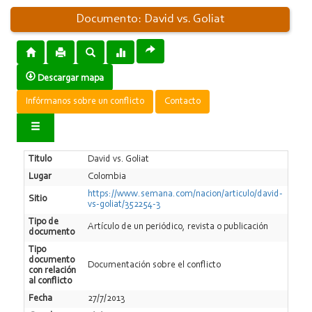
Documento: David vs. Goliat
Descargar mapa
Infórmanos sobre un conflicto
Contacto
Titulo
David vs. Goliat
Lugar
Colombia
https://www.semana.com/nacion/articulo/david-
Sitio
vs-goliat/352254-3
Tipo de
Artí­culo de un periódico, revista o publicación
documento
Tipo
documento
Documentación sobre el conflicto
con relación
al conflicto
Fecha
27/7/2013