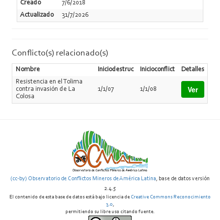
Creado
7/6/2018
Actualizado
31/7/2026
Conflicto(s) relacionado(s)
Nombre
Iniciodestruc
Inicioconflict
Detalles
Resistencia en el Tolima
Ver
contra invasión de La
1/1/07
1/1/08
Colosa
(cc-by) Observatorio de Conflictos Mineros de América Latina
, base de datos versión
2.4.5
El contenido de esta base de datos está bajo licencia de
Creative Commons Reconocimiento
3.0
,
permitiendo su libre uso citando fuente.