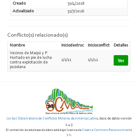
Creado
30/4/2018
Actualizado
31/7/2026
Conflicto(s) relacionado(s)
Nombre
Iniciodestruc
Inicioconflict
Detalles
Vecinos de Maipú y P.
Hurtado en pie de lucha
Ver
1/1/11
1/1/12
contra explotación de
puzolana
(cc-by) Observatorio de Conflictos Mineros de América Latina
, base de datos versión
2.4.5
El contenido de esta base de datos está bajo licencia de
Creative Commons Reconocimiento
3.0
,