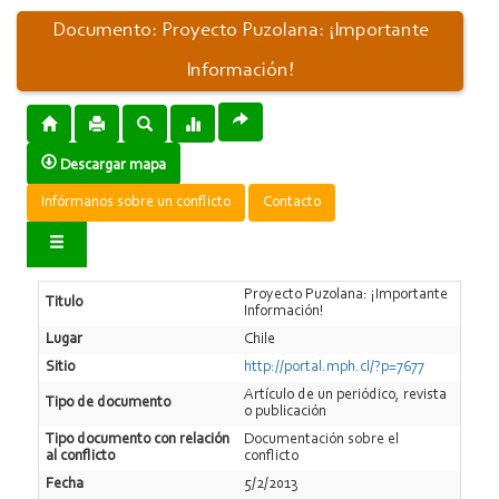
Documento: Proyecto Puzolana: ¡Importante
Información!
Descargar mapa
Infórmanos sobre un conflicto
Contacto
Proyecto Puzolana: ¡Importante
Titulo
Información!
Lugar
Chile
Sitio
http://portal.mph.cl/?p=7677
Artí­culo de un periódico, revista
Tipo de documento
o publicación
Tipo documento con relación
Documentación sobre el
al conflicto
conflicto
Fecha
5/2/2013