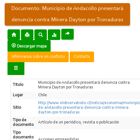
Documento: Municipio de Andacollo presentará
denuncia contra Minera Dayton por Tronaduras
Descargar mapa
Infórmanos sobre un conflicto
Contacto
Municipio de Andacollo presentará denuncia contra
Titulo
Minera Dayton por Tronaduras
Lugar
Chile
http://www.elobservatodo.cl/noticia/economia/municipio
Sitio
de-andacollo-presentara-denuncia-contra-minera-
dayton-por-tronaduras
Tipo de
Artí­culo de un periódico, revista o publicación
documento
Tipo
documento
Acciones emprendidas