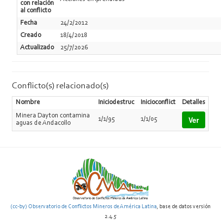
con relación
al conflicto
Fecha
24/2/2012
Creado
18/4/2018
Actualizado
25/7/2026
Conflicto(s) relacionado(s)
Nombre
Iniciodestruc
Inicioconflict
Detalles
Minera Dayton contamina
Ver
1/1/95
1/1/05
aguas de Andacollo
(cc-by) Observatorio de Conflictos Mineros de América Latina
, base de datos versión
2.4.5