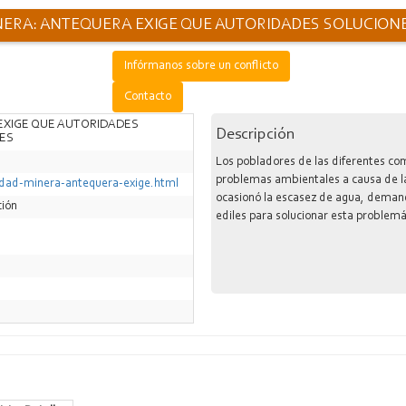
INERA: ANTEQUERA EXIGE QUE AUTORIDADES SOLUCIO
Infórmanos sobre un conflicto
Contacto
EXIGE QUE AUTORIDADES
Descripción
ES
Los pobladores de las diferentes c
problemas ambientales a causa de l
ividad-minera-antequera-exige.html
ocasionó la escasez de agua, demand
ción
ediles para solucionar esta problemá