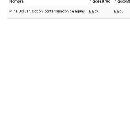
Nombre
Iniciodestruc
Inicioconfl
Mina Bolivar: Robo y contaminación de aguas
1/1/03
1/1/06