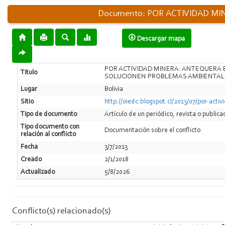
Documento: POR ACTIVIDAD M
Descargar mapa
POR ACTIVIDAD MINERA: ANTEQUERA 
Titulo
SOLUCIONEN PROBLEMAS AMBIENTAL
Lugar
Bolivia
Sitio
http://oiedc.blogspot.cl/2013/07/por-act
Tipo de documento
Artí­culo de un periódico, revista o publica
Tipo documento con
Documentación sobre el conflicto
relación al conflicto
Fecha
3/7/2013
Creado
2/1/2018
Actualizado
5/8/2026
Conflicto(s) relacionado(s)