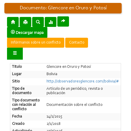
Documento: Glencore en Oruro y Potosí
Descargar mapa
Infórmanos sobre un conflicto
Contacto
Titulo
Glencore en Oruro y Potosí
Lugar
Bolivia
Sitio
http://observadoresglencore.com/bolivia/#
Tipo de
Artí­culo de un periódico, revista o
documento
publicación
Tipo documento
con relación al
Documentación sobre el conflicto
conflicto
Fecha
14/1/2015
Creado
2/1/2018