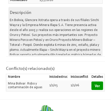
Actualizado
27/7/2026
Descripción
En Bolivia, Glencore Xstrata opera a través de sus filiales Sinchi
Wayra y la Empresa Minera Illapa S.A. Tiene presencia activa
desde el año 2005 y realiza sus operaciones en las regiones de
Oruro y Potosí. Sus proyectos más importantes son: Proyecto
Minero Porco en Potosí y en Oruro Proyecto Minero Bolívar –
Totoral – Poopó. Donde explota 6 minas de zinc, estaño, plata y
plomo. Actualmente Illapa – Sinchi Wayra en el proyecto minero
Bolívar reporta actualmente 680 toneladas métrica húmedas de
mineral extraído (zinc y plomo) y con las nuevas inversiones
alcanzará 900 toneladas: Bolívar con 400 mil toneladas y Porco
Conflicto(s) relacionado(s)
500 mil toneladas. Así mismo las proyecciones de las
exportaciones de concentrados de ambos minerales sumarán
Nombre
Iniciodestruc
Inicioconflict
Detalles
700 millones de dólares en los próximos cinco años.
Mina Bolivar: Robo y
Ver
1/1/03
1/1/06
contaminación de aguas