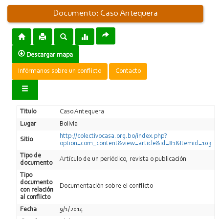
Documento: Caso Antequera
Descargar mapa
Infórmanos sobre un conflicto
Contacto
Titulo
Caso Antequera
Lugar
Bolivia
http://colectivocasa.org.bo/index.php?
Sitio
option=com_content&view=article&id=81&Itemid=103
Tipo de
Artí­culo de un periódico, revista o publicación
documento
Tipo
documento
Documentación sobre el conflicto
con relación
al conflicto
Fecha
9/1/2014