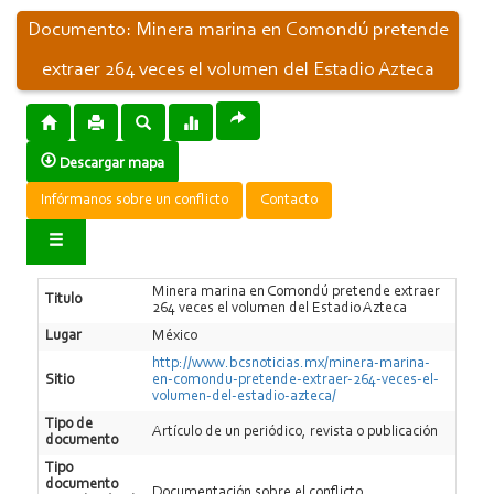
Documento: Minera marina en Comondú pretende
extraer 264 veces el volumen del Estadio Azteca
Descargar mapa
Infórmanos sobre un conflicto
Contacto
Minera marina en Comondú pretende extraer
Titulo
264 veces el volumen del Estadio Azteca
Lugar
México
http://www.bcsnoticias.mx/minera-marina-
Sitio
en-comondu-pretende-extraer-264-veces-el-
volumen-del-estadio-azteca/
Tipo de
Artí­culo de un periódico, revista o publicación
documento
Tipo
documento
Documentación sobre el conflicto