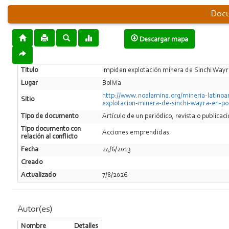
Docu
Descargar mapa
Titulo
Impiden explotación minera de Sinchi Wayr
Lugar
Bolivia
http://www.noalamina.org/mineria-latinoa
Sitio
explotacion-minera-de-sinchi-wayra-en-po
Tipo de documento
Artí­culo de un periódico, revista o publicac
Tipo documento con
Acciones emprendidas
relación al conflicto
Fecha
24/6/2013
Creado
Actualizado
7/8/2026
Autor(es)
Nombre
Detalles