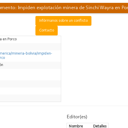
mento: Impiden explotación minera de Sinchi Wayra en Po
Infórmanos sobre un conflicto
Contacto
a en Porco
merica/mineria-bolivia/impiden-
rco
ión
Editor(es)
Nombre
Detalles