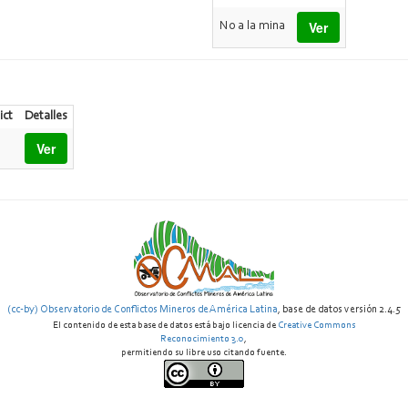
Ver
No a la mina
ict
Detalles
Ver
(cc-by) Observatorio de Conflictos Mineros de América Latina
, base de datos versión 2.4.5
El contenido de esta base de datos está bajo licencia de
Creative Commons
Reconocimiento 3.0
,
permitiendo su libre uso citando fuente.