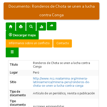
Documento: Ronderos de Chota se unen a lucha
contra Conga
Descargar mapa
Infórmanos sobre un conflicto
Contacto
Ronderos de Chota se unen a lucha contra
Titulo
Conga
Lugar
Perú
http://www.ns2.noalamina.org/mineria-
Sitio
latinoamerica/mineria-peru/ronderos-de-
chota-se-unen-a-lucha-contra-conga
Tipo de
Artí­culo de un periódico, revista o publicación
documento
Tipo
documento
Acciones emprendidas