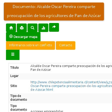
Documento: Alcalde Oscar Pereira comparte
preocupación de los agricultores de Pan de Azúcar
Descargar mapa
Infórmanos sobre un conflicto
Contacto
Alcalde Oscar Pereira comparte preocupación de los agri
Titulo
Pan de Azúcar
Lugar
http://www.chilepotenciaalimentaria.cl/content/view/47
Sitio
Oscar-Pereira-comparte-preocupacion-de-los-agricultor
de-Azucar.html
Tipo de
documento
Tipo
documento
Acciones emprendidas