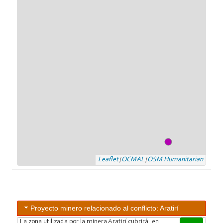
Representativa de Productores y Vecinos de la Ruta 7" que se
declaró en "estado de alerta en defensa de los recursos
naturales". La nueva agrupación, creada el pasado domingo 14,
tiene representantes del pueblo Valentines, Cerro Chato, Santa
Clara, Tupambaé, Arévalo y El Rosario. En su plataforma
recuerda que en los últimos seis meses se han solicitado un
millón de hectáreas para minería. Los vecinos y productores
informaron que se está definiendo un cronograma de
movilizaciones y entrevistas con distintos actores políticos para
abordar esta situación Fuente: www.elpais.com.uy
Leaflet
OCMAL
OSM Humanitarian
|
|
Proyecto minero relacionado al conflicto: Aratirí
La zona utilizada por la minera Aratirí cubrirá, en