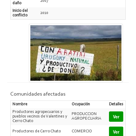
2007
daño
Inicio del
2010
conflicto
Comunidades afectadas
Nombre
Ocupación
Detalles
Productores agropecuarios y
PRODUCCION
Ver
pueblos vecinos de Valentines y
AGROPECUARIA
Cerro Chato
Ver
Productores de Cerro Chato
COMERCIO