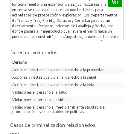
Ver
funcionamiento, una extensión de 11.500 hectáreas y la
empresa se reserva el uso de 120.000 hectáreas para
actividades de prospección y exploración. Los departamentos
de Treinta y Tres, Florida, Durazno y Cerro Largo se verán
directamente afectados, además de Lavalleja y Rocha, por
donde pasará el mineroducto que llevará el hierro hacia un
puerto que se construirá en La Angostura, próximo al balneario
La Esmeralda. Este proyecto incluye la explotación de cinco
minas: Uría, Morochos, Mulero, Maidana y Las Palmas. La más
Derechos vulnerados
grande es Uría, con 3 kilómetros de largo, 600 metros de ancho
y 350 de profundidad. Además, se prevé la construcción de una
Derecho
represa de relave, de unas 2.400 hectáreas y de una represa de
agua de 250 hectáreas. También, dentro del proyecto, se prevé
Acciones directas que violan el derecho a la propiedad
la construcción de un minero-ducto de 230 kilómetros de largo y
Acciones directas que violan el derecho a la salud
que ocuparía unas 1.100 hectáreas, un acueducto y una terminal
Acciones directas que violan el derecho a la vida
portuaria en la costa atlántica para la salida del mineral. Fuente:
http://www.focoblanco.com.uy/2011/07/aratiri-interpelacion-y-
Violaciones al derecho a la salud
despues-por-sebastian-chocca/
Violaciones al derecho a la vida
Violaciones al derecho al medio ambiente saludable al
promulgación leyes o establer de políticas
Casos de criminalización relacionados