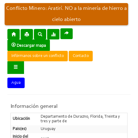
Conflicto Minero: Aratirí. NO a la minería de hierro a
cielo abierto
Descargar mapa
Infórmanos sobre un conflicto
Contacto
Agua
Información general
Departamento de Durazno, Florida, Treinta y
Ubicación
tres y parte de
Pais(es)
Uruguay
Inicio del