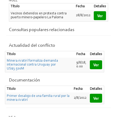
NULL
Título
Fecha
Detalles
Vecinos detenidos en protesta contra
Ver
28/8/2012
puerto minero-papelero La Paloma
Consultas populares relacionadas
Actualidad del conflicto
Titulo
Fecha
Detalles
Minera Aratirí formaliza demanda
9/8/18,
Ver
internacional contra Uruguay por
0:00
US$3.500M
Documentación
Titulo
Fecha
Detalles
Primer desalojo de una familia rural por la
Ver
2/8/2012
minera Aratirí