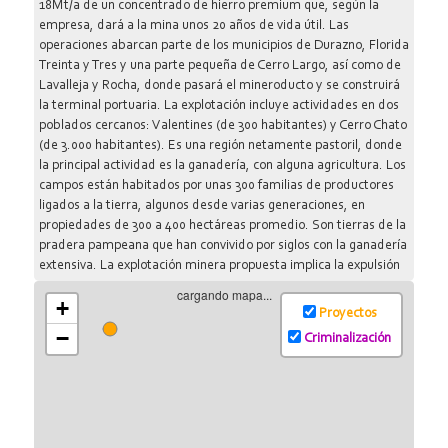
18Mt/a de un concentrado de hierro premium que, según la
empresa, dará a la mina unos 20 años de vida útil. Las
operaciones abarcan parte de los municipios de Durazno, Florida
Treinta y Tres y una parte pequeña de Cerro Largo, así como de
Lavalleja y Rocha, donde pasará el mineroducto y se construirá
la terminal portuaria. La explotación incluye actividades en dos
poblados cercanos: Valentines (de 300 habitantes) y Cerro Chato
(de 3.000 habitantes). Es una región netamente pastoril, donde
la principal actividad es la ganadería, con alguna agricultura. Los
campos están habitados por unas 300 familias de productores
ligados a la tierra, algunos desde varias generaciones, en
propiedades de 300 a 400 hectáreas promedio. Son tierras de la
pradera pampeana que han convivido por siglos con la ganadería
extensiva. La explotación minera propuesta implica la expulsión
definitiva de las familias asentadas en el área de operaciones y
cargando mapa...
+
sus alrededores, junto con la devastación del ecosistema
Proyectos
original, del que hasta el presente no se conocen los planes de
−
Criminalización
restauración. La zona está irrigada naturalmente por los arroyos
Valentín Grande y Las Palmas, que para ser aprovechados por la
mina serían represados, pero el proyecto necesita mayores
volúmenes de agua que entonces deberían traerse desde unos
80 kilómetros. Los productores de la zona cercana a Aratirí que
están en contra del proyecto minero, conformaron una "Mesa