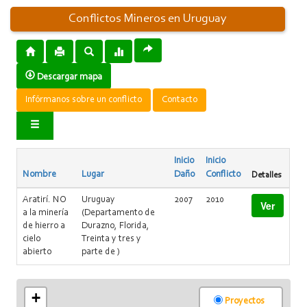
Conflictos Mineros en Uruguay
Descargar mapa
Infórmanos sobre un conflicto
Contacto
Inicio
Inicio
Nombre
Lugar
Daño
Conflicto
Detalles
Aratirí. NO
Uruguay
2007
2010
Ver
a la minería
(Departamento de
de hierro a
Durazno, Florida,
cielo
Treinta y tres y
abierto
parte de )
+
Proyectos