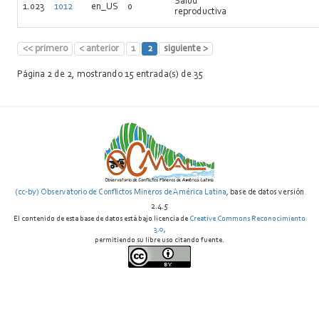
Salud
1.023
1012
en_US
0
reproductiva
<< primero
< anterior
1
2
siguiente >
Página 2 de 2, mostrando 15 entrada(s) de 35
(cc-by) Observatorio de Conflictos Mineros de América Latina
, base de datos versión
2.4.5
El contenido de esta base de datos está bajo licencia de
Creative Commons Reconocimiento
3.0
,
permitiendo su libre uso citando fuente.