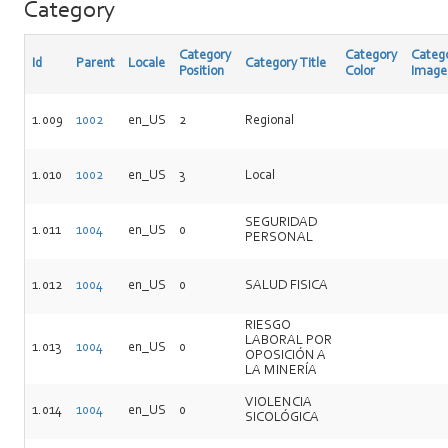
Category
Category
Category
Categ
Id
Parent
Locale
Category Title
Position
Color
Image
1.009
1002
en_US
2
Regional
1.010
1002
en_US
3
Local
SEGURIDAD
1.011
1004
en_US
0
PERSONAL
1.012
1004
en_US
0
SALUD FISICA
RIESGO
LABORAL POR
1.013
1004
en_US
0
OPOSICIÓN A
LA MINERÍA
VIOLENCIA
1.014
1004
en_US
0
SICOLÓGICA