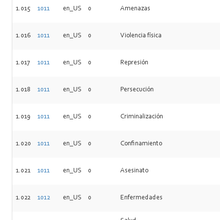
1.015
1011
en_US
0
Amenazas
1.016
1011
en_US
0
Violencia física
1.017
1011
en_US
0
Represión
1.018
1011
en_US
0
Persecución
1.019
1011
en_US
0
Criminalización
1.020
1011
en_US
0
Confinamiento
1.021
1011
en_US
0
Asesinato
1.022
1012
en_US
0
Enfermedades