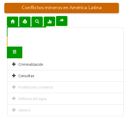
Conflictos mineros en América Latina
Descargar mapa
Infórmanos sobre un conflicto
Contacto
Criminalización
Consultas
Prohibición a minería
Defensa del agua
Género