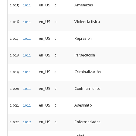
1.015
1011
en_US
0
Amenazas
1.016
1011
en_US
0
Violencia física
1.017
1011
en_US
0
Represión
1.018
1011
en_US
0
Persecución
1.019
1011
en_US
0
Criminalización
1.020
1011
en_US
0
Confinamiento
1.021
1011
en_US
0
Asesinato
1.022
1012
en_US
0
Enfermedades