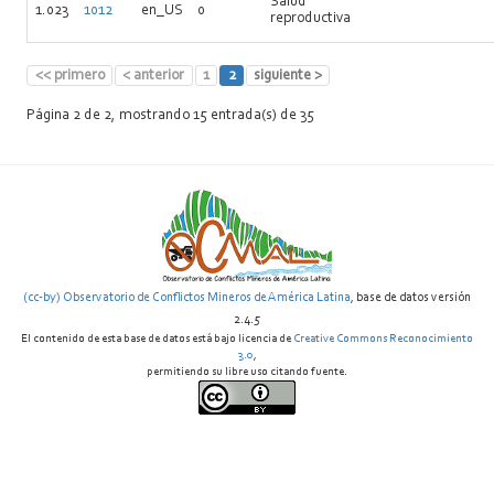
Salud
1.023
1012
en_US
0
reproductiva
<< primero
< anterior
1
2
siguiente >
Página 2 de 2, mostrando 15 entrada(s) de 35
(cc-by) Observatorio de Conflictos Mineros de América Latina
, base de datos versión
2.4.5
El contenido de esta base de datos está bajo licencia de
Creative Commons Reconocimiento
3.0
,
permitiendo su libre uso citando fuente.