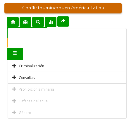
Conflictos mineros en América Latina
Descargar mapa
Infórmanos sobre un conflicto
Contacto
Criminalización
Consultas
Prohibición a minería
Defensa del agua
Género