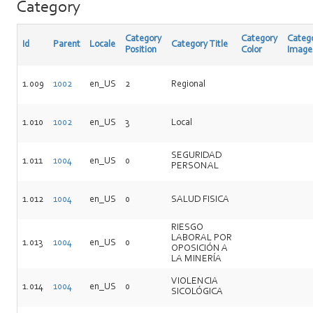
Category
Category
Category
Categ
Id
Parent
Locale
Category Title
Position
Color
Image
1.009
1002
en_US
2
Regional
1.010
1002
en_US
3
Local
SEGURIDAD
1.011
1004
en_US
0
PERSONAL
1.012
1004
en_US
0
SALUD FISICA
RIESGO
LABORAL POR
1.013
1004
en_US
0
OPOSICIÓN A
LA MINERÍA
VIOLENCIA
1.014
1004
en_US
0
SICOLÓGICA