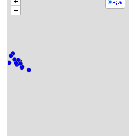
+
Agua
−