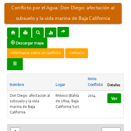
Conflicto por el Agua: Don Diego: afectación al
subsuelo y la vida marina de Baja California
Descargar mapa
Infórmanos sobre un conflicto
Contacto
Inicio
Nombre
Lugar
Conflicto
Detalles
Don Diego: afectación al
México (Bahía
2014
Ver
subsuelo y la vida
de Ulloa, Baja
marina de Baja
California Sur)
California