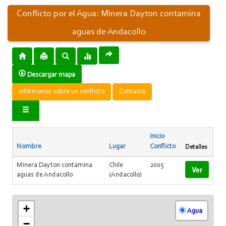
Conflicto por el Agua: Minera Dayton contamina
aguas de Andacollo
Descargar mapa
Infórmanos sobre un conflicto
Contacto
Inicio
Nombre
Lugar
Conflicto
Detalles
Minera Dayton contamina
Chile
2005
Ver
aguas de Andacollo
(Andacollo)
+
Agua
−