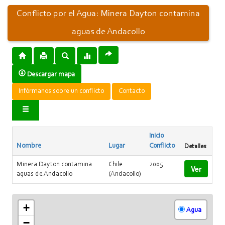
Conflicto por el Agua: Minera Dayton contamina
aguas de Andacollo
Descargar mapa
Infórmanos sobre un conflicto
Contacto
Inicio
Nombre
Lugar
Conflicto
Detalles
Minera Dayton contamina
Chile
2005
Ver
aguas de Andacollo
(Andacollo)
+
Agua
−