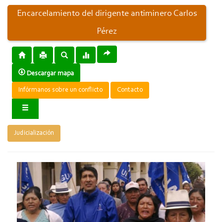
Encarcelamiento del dirigente antiminero Carlos
Pérez
Descargar mapa
Infórmanos sobre un conflicto
Contacto
Judicialización