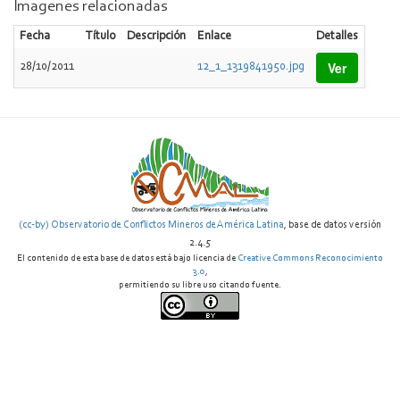
Imagenes relacionadas
Fecha
Título
Descripción
Enlace
Detalles
Ver
28/10/2011
12_1_1319841950.jpg
(cc-by) Observatorio de Conflictos Mineros de América Latina
, base de datos versión
2.4.5
El contenido de esta base de datos está bajo licencia de
Creative Commons Reconocimiento
3.0
,
permitiendo su libre uso citando fuente.