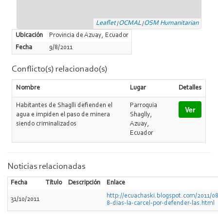
Leaflet
OCMAL
OSM Humanitarian
|
|
Ubicación
Provincia de Azuay, Ecuador
Fecha
9/8/2011
Conflicto(s) relacionado(s)
Nombre
Lugar
Detalles
Habitantes de Shaglli defienden el
Parroquia
Ver
agua e impiden el paso de minera
Shaglly,
siendo criminalizados
Azuay,
Ecuador
Noticias relacionadas
Fecha
Título
Descripción
Enlace
http://ecuachaski.blogspot.com/2011/0
31/10/2011
8-dias-la-carcel-por-defender-las.html