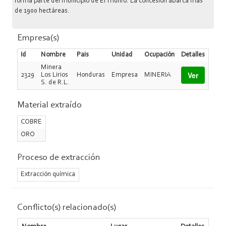
forma parte del municipio de El Triunfo. La concesión abarca más
de 1900 hectáreas.
Empresa(s)
Id
Nombre
Pais
Unidad
Ocupación
Detalles
Minera
Ver
2329
Los Lirios
Honduras
Empresa
MINERIA
S. de R.L.
Material extraído
COBRE
ORO
Proceso de extracción
Extracción química
Conflicto(s) relacionado(s)