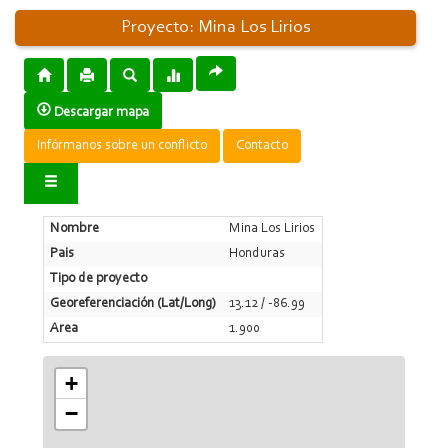
Proyecto: Mina Los Lirios
Descargar mapa
Infórmanos sobre un conflicto
Contacto
Nombre
Mina Los Lirios
Pais
Honduras
Tipo de proyecto
Georeferenciación (Lat/Long)
13.12 / -86.99
Area
1.900
+
−