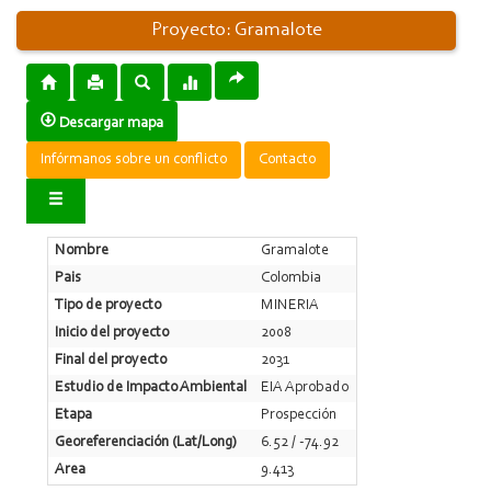
Proyecto: Gramalote
Descargar mapa
Infórmanos sobre un conflicto
Contacto
Nombre
Gramalote
Pais
Colombia
Tipo de proyecto
MINERIA
Inicio del proyecto
2008
Final del proyecto
2031
Estudio de Impacto Ambiental
EIA Aprobado
Etapa
Prospección
Georeferenciación (Lat/Long)
6.52 / -74.92
Area
9.413