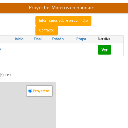
Proyectos Mineros en Surinam
Infórmanos sobre un conflicto
Contacto
Inicio
Final
Estado
Etapa
Detalles
Ver
m
s) de 1
Proyectos