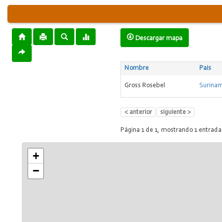
Descargar mapa
Nombre
Pais
Gross Rosebel
Surina
< anterior
siguiente >
Página 1 de 1, mostrando 1 entrada(
+
−