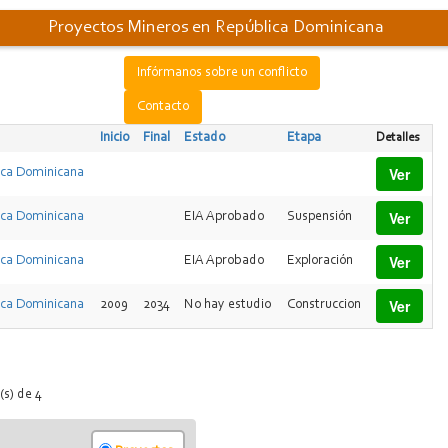
Proyectos Mineros en República Dominicana
Infórmanos sobre un conflicto
Contacto
Inicio
Final
Estado
Etapa
Detalles
Ver
ica Dominicana
Ver
ica Dominicana
EIA Aprobado
Suspensión
Ver
ica Dominicana
EIA Aprobado
Exploración
Ver
ica Dominicana
2009
2034
No hay estudio
Construccion
(s) de 4