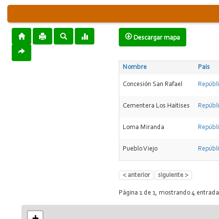
Descargar mapa
Nombre
Pais
Concesión San Rafael
Repúbl
Cementera Los Haitises
Repúbl
Loma Miranda
Repúbl
Pueblo Viejo
Repúbl
< anterior
siguiente >
Página 1 de 1, mostrando 4 entrada
+