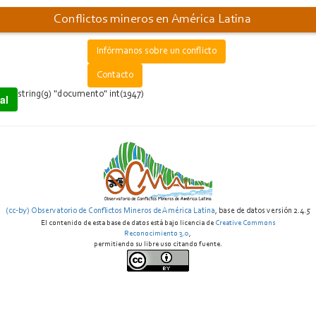
Conflictos mineros en América Latina
Infórmanos sobre un conflicto
Contacto
string(9) "documento" int(1947)
al
(cc-by) Observatorio de Conflictos Mineros de América Latina
, base de datos versión 2.4.5
El contenido de esta base de datos está bajo licencia de
Creative Commons
Reconocimiento 3.0
,
permitiendo su libre uso citando fuente.