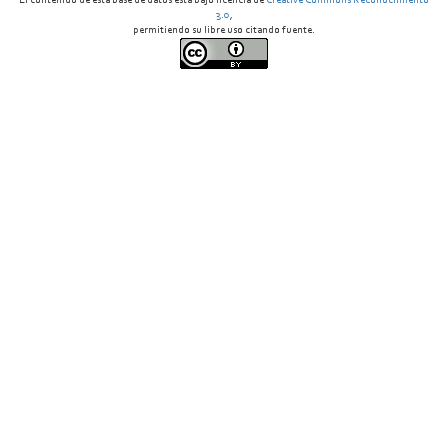
El contenido de esta base de datos está bajo licencia de
Creative Commons Reconocimiento
3.0
,
permitiendo su libre uso citando fuente.