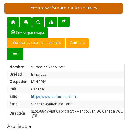
Empresa: Suramina Resources
Descargar mapa
Infórmanos sobre un conflicto
Contacto
Nombre
Suramina Resources
Unidad
Empresa
Ocupación
MINERIA
País
Canadá
Sitio
http://www.suramina.com
Email
suramina@namdo.com
2101-885 West Georgia St - Vancouver, BC Canada V6C
Dirección
3E8
Asociado a