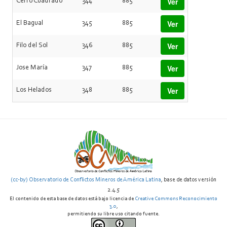
Ver
Cerro Cuadrado
344
885
Ver
El Bagual
345
885
Ver
Filo del Sol
346
885
Ver
Jose María
347
885
Ver
Los Helados
348
885
(cc-by) Observatorio de Conflictos Mineros de América Latina
, base de datos versión
2.4.5
El contenido de esta base de datos está bajo licencia de
Creative Commons Reconocimiento
3.0
,
permitiendo su libre uso citando fuente.