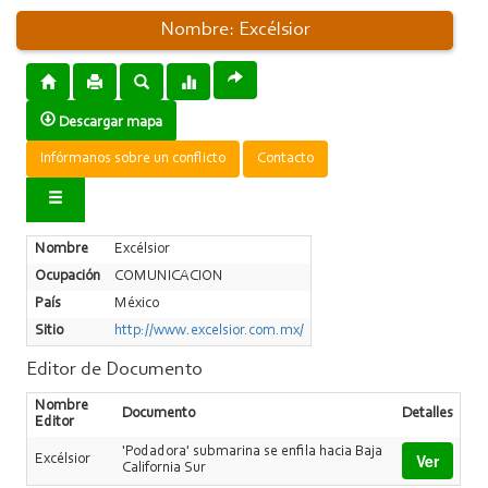
Nombre: Excélsior
Descargar mapa
Infórmanos sobre un conflicto
Contacto
Nombre
Excélsior
Ocupación
COMUNICACION
País
México
Sitio
http://www.excelsior.com.mx/
Editor de Documento
Nombre
Documento
Detalles
Editor
'Podadora' submarina se enfila hacia Baja
Ver
Excélsior
California Sur