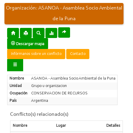
Organización: ASANOA - Asamblea Socio Ambiental
de la Puna
Descargar mapa
Infórmanos sobre un conflicto
Contacto
Nombre
ASANOA - Asamblea Socio Ambiental de la Puna
Unidad
Grupo u organizacion
Ocupación
CONSERVACION DE RECURSOS
País
Argentina
Conflicto(s) relacionado(s)
Nombre
Lugar
Detalles