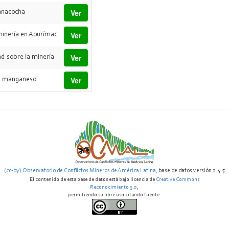
Ver
anacocha
Ver
minería en Apurímac
Ver
d sobre la minería
Ver
de manganeso
(cc-by) Observatorio de Conflictos Mineros de América Latina
, base de datos versión 2.4.5
El contenido de esta base de datos está bajo licencia de
Creative Commons
Reconocimiento 3.0
,
permitiendo su libre uso citando fuente.