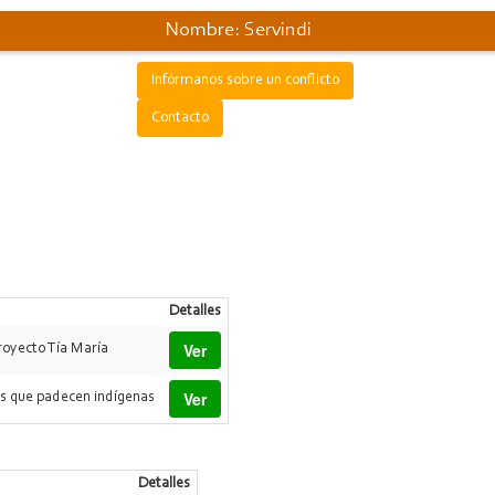
Nombre: Servindi
Infórmanos sobre un conflicto
Contacto
Detalles
Ver
royecto Tía María
Ver
s que padecen indígenas
Detalles