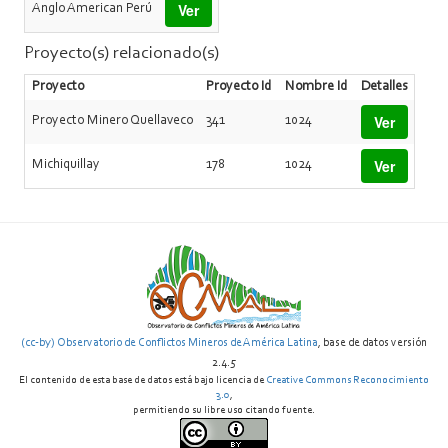
Ver
Anglo American Perú
Proyecto(s) relacionado(s)
Proyecto
Proyecto Id
Nombre Id
Detalles
Ver
Proyecto Minero Quellaveco
341
1024
Ver
Michiquillay
178
1024
(cc-by) Observatorio de Conflictos Mineros de América Latina
, base de datos versión
2.4.5
El contenido de esta base de datos está bajo licencia de
Creative Commons Reconocimiento
3.0
,
permitiendo su libre uso citando fuente.