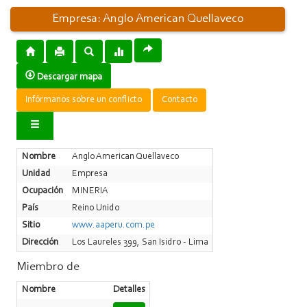
Empresa: Anglo American Quellaveco
Descargar mapa
Infórmanos sobre un conflicto
Contacto
Nombre
Anglo American Quellaveco
Unidad
Empresa
Ocupación
MINERIA
País
Reino Unido
Sitio
www.aaperu.com.pe
Dirección
Los Laureles 399, San Isidro - Lima
Miembro de
Nombre
Detalles