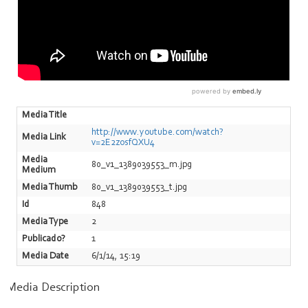
Media Title
http://www.youtube.com/watch?
Media Link
v=2E2zosfQXU4
Media
80_v1_1389039553_m.jpg
Medium
Media Thumb
80_v1_1389039553_t.jpg
Id
848
Media Type
2
Publicado?
1
Media Date
6/1/14, 15:19
Media Description