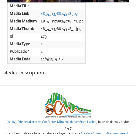
Media Title
Media Link
48_4_1378824978.jpg
Media Medium
48_4_1378824978_m.jpg
Media Thumb
48_4_1378824978_t.jpg
Id
479
Media Type
1
Publicado?
1
Media Date
10/9/13, 9:56
Media Description
(cc-by) Observatorio de Conflictos Mineros de América Latina
, base de datos versión
2.4.5
El contenido de esta base de datos está bajo licencia de
Creative Commons Reconocimiento