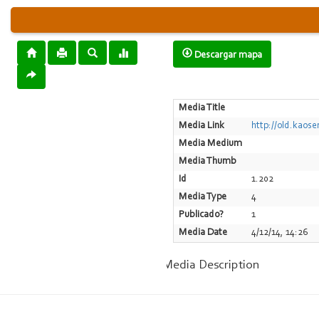
Descargar mapa
Media Title
Media Link
http://old.kaos
Media Medium
Media Thumb
Id
1.202
Media Type
4
Publicado?
1
Media Date
4/12/14, 14:26
Media Description