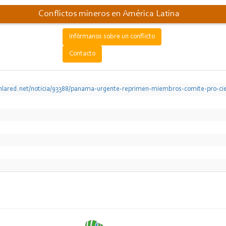
Conflictos mineros en América Latina
Infórmanos sobre un conflicto
Contacto
enlared.net/noticia/93388/panama-urgente-reprimen-miembros-comite-pro-cie