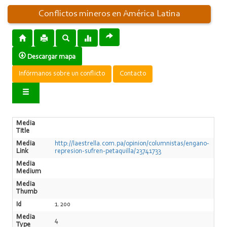
Conflictos mineros en América Latina
Descargar mapa
Infórmanos sobre un conflicto
Contacto
Media
Title
Media
http://laestrella.com.pa/opinion/columnistas/engano-
Link
represion-sufren-petaquilla/23741733
Media
Medium
Media
Thumb
Id
1.200
Media
4
Type