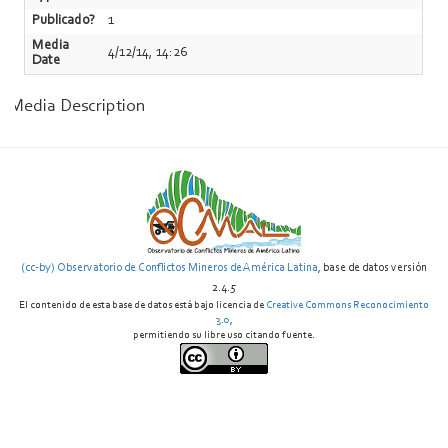
Publicado?
1
Media
4/12/14, 14:26
Date
Media Description
(cc-by) Observatorio de Conflictos Mineros de América Latina
, base de datos versión
2.4.5
El contenido de esta base de datos está bajo licencia de
Creative Commons Reconocimiento
3.0
,
permitiendo su libre uso citando fuente.