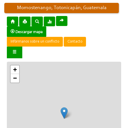
Momostenango, Totonicapán, Guatemala
Descargar mapa
Infórmanos sobre un conflicto
Contacto
+
−