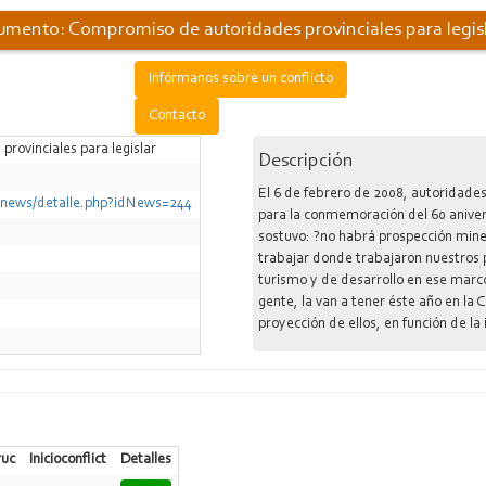
mento: Compromiso de autoridades provinciales para legis
Infórmanos sobre un conflicto
Contacto
rovinciales para legislar
Descripción
El 6 de febrero de 2008, autoridades
o/news/detalle.php?idNews=244
para la conmemoración del 60 anivers
sostuvo: ?no habrá prospección miner
trabajar donde trabajaron nuestros 
turismo y de desarrollo en ese marco
gente, la van a tener éste año en la
proyección de ellos, en función de la
ruc
Inicioconflict
Detalles