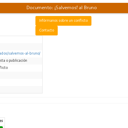
Documento: ¡Salvemos! al Bruno
Infórmanos sobre un conflicto
Contacto
cados/salvemos-al-bruno/
ista o publicación
licto
es