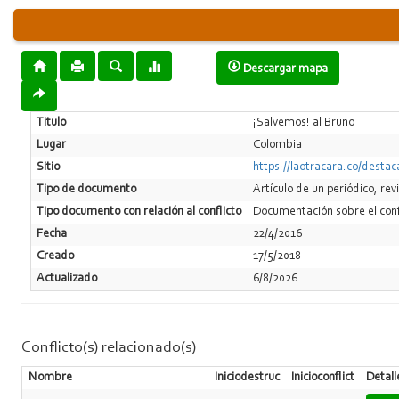
Descargar mapa
Titulo
¡Salvemos! al Bruno
Lugar
Colombia
Sitio
https://laotracara.co/desta
Tipo de documento
Artí­culo de un periódico, rev
Tipo documento con relación al conflicto
Documentación sobre el conf
Fecha
22/4/2016
Creado
17/5/2018
Actualizado
6/8/2026
Conflicto(s) relacionado(s)
Nombre
Iniciodestruc
Inicioconflict
Detall