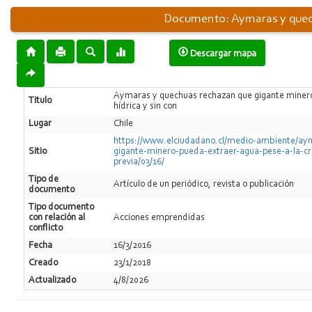
Documento: Aymaras y quechu
Descargar mapa
Aymaras y quechuas rechazan que gigante minero 
Titulo
hídrica y sin con
Lugar
Chile
https://www.elciudadano.cl/medio-ambiente/ay
Sitio
gigante-minero-pueda-extraer-agua-pese-a-la-cris
previa/03/16/
Tipo de
Artí­culo de un periódico, revista o publicación
documento
Tipo documento
con relación al
Acciones emprendidas
conflicto
Fecha
16/3/2016
Creado
23/1/2018
Actualizado
4/8/2026