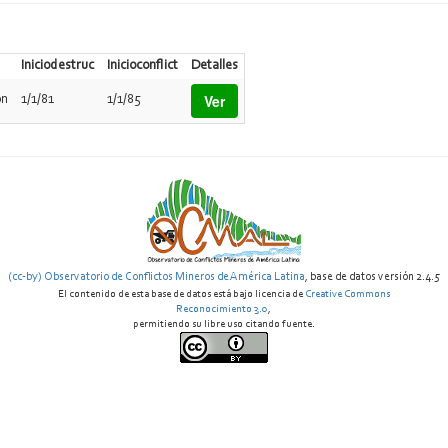
Iniciodestruc
Inicioconflict
Detalles
Ver
on
1/1/81
1/1/85
(cc-by) Observatorio de Conflictos Mineros de América Latina
, base de datos versión 2.4.5
El contenido de esta base de datos está bajo licencia de
Creative Commons
Reconocimiento 3.0
,
permitiendo su libre uso citando fuente.