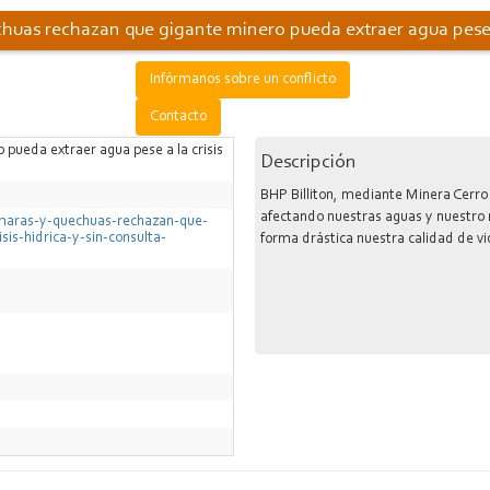
as rechazan que gigante minero pueda extraer agua pese a l
Infórmanos sobre un conflicto
Contacto
pueda extraer agua pese a la crisis
Descripción
BHP Billiton, mediante Minera Cerro
afectando nuestras aguas y nuestro
maras-y-quechuas-rechazan-que-
is-hidrica-y-sin-consulta-
forma drástica nuestra calidad de vid