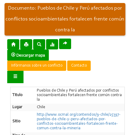
Documento: Pueblos de Chile y Perú afectados por
conflictos socioambientales fortalecen frente común
contra la
Descargar mapa
Infórmanos sobre un conflicto
Contacto
Pueblos de Chile y Perú afectados por conflictos
Titulo
socioambientales fortalecen frente común contra
la
Lugar
Chile
http://www.ocmal.org/contenidos/9-chile/15397-
pueblos-de-chile-y-peru-afectados-por-
Sitio
conflictos-socioambientales-fortalecen-frente-
comun-contra-la-mineria