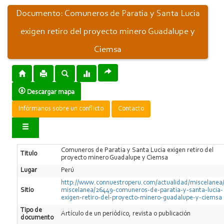
Documento: Comuneros de Paratia y Santa Lucia
exigen retiro del proyecto minero Guadalupe y
Ciemsa
Descargar mapa
Infórmanos sobre un conflicto
Contacto
Comuneros de Paratia y Santa Lucia exigen retiro del
Titulo
proyecto minero Guadalupe y Ciemsa
Lugar
Perú
http://www.connuestroperu.com/actualidad/miscelanea
Sitio
miscelanea/26449-comuneros-de-paratia-y-santa-lucia-
exigen-retiro-del-proyecto-minero-guadalupe-y-ciemsa
Tipo de
Artí­culo de un periódico, revista o publicación
documento