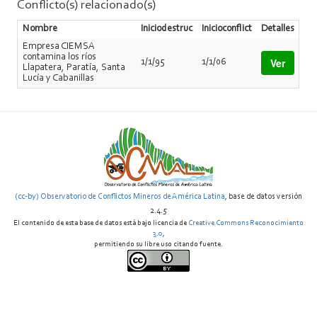
Conflicto(s) relacionado(s)
Nombre
Iniciodestruc
Inicioconflict
Detalles
Empresa CIEMSA
contamina los ríos
Ver
1/1/95
1/1/06
Llapatera, Paratía, Santa
Lucía y Cabanillas
(cc-by) Observatorio de Conflictos Mineros de América Latina
, base de datos versión
2.4.5
El contenido de esta base de datos está bajo licencia de
Creative Commons Reconocimiento
3.0
,
permitiendo su libre uso citando fuente.