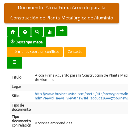
Documento: Alcoa Firma Acuerdo para la
Construcción de Planta Metalúrgica de Aluminio
Descargar mapa
Infórmanos sobre un conflicto
Contacto
Alcoa Firma Acuerdo para la Construcción de Planta Met
Titulo
de Aluminio
Lugar
http://www.businesswire.com/portal/site/home/permali
Sitio
ndmViewId=news_view&newsId=20060216005706&new
Tipo de
documento
Tipo
documento
Acciones emprendidas
con relación