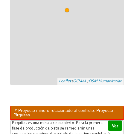
Leaflet
OCMAL
OSM Humanitarian
|
|
Proyecto minero relacionado al conflicto: Proyecto
Pirquitas
Pirquitas es una mina a cielo abierto. Para la primera
Ver
fase de producción de plata se remediarán unas
400.000 ton de mineral acopiado de la antigua explotación