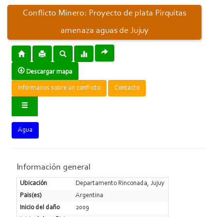
Conflicto Minero: Proyecto de plata Pirquitas
amenaza aguas de Jujuy
Descargar mapa
Infórmanos sobre un conflicto
Contacto
Agua
Información general
Ubicación
Departamento Rinconada, Jujuy
Pais(es)
Argentina
Inicio del daño
2009