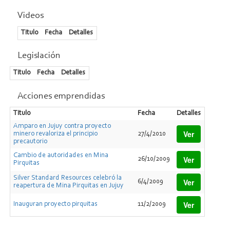
producción por onza ha sido estimado en U$S 1,5 la onza. Se
construirán además oficinas, talleres, depósitos y un
Videos
campamento para el personal. Hay varias alternativas para la
captación de agua y en principio la energía eléctrica será
Titulo
Fecha
Detalles
generada in situ utilizando diesel. La posible construcción de un
gasoducto norandino por Susques o de una línea eléctrica hasta
Legislación
Abra Pampa, brindaría al proyecto otras alternativas de
mejores costos en caso de concretarse.
Titulo
Fecha
Detalles
Acciones emprendidas
Titulo
Fecha
Detalles
Amparo en Jujuy contra proyecto
Ver
minero revaloriza el principio
27/4/2010
precautorio
Cambio de autoridades en Mina
Ver
26/10/2009
Pirquitas
Silver Standard Resources celebró la
Ver
6/4/2009
reapertura de Mina Pirquitas en Jujuy
Ver
Inauguran proyecto pirquitas
11/2/2009