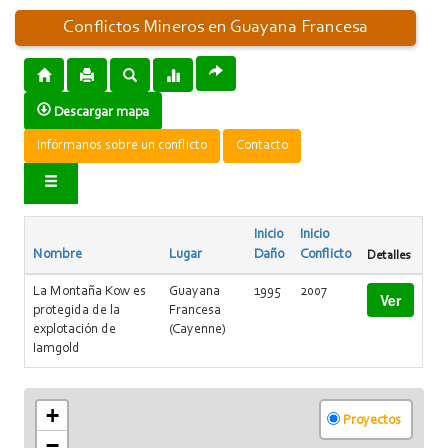
Conflictos Mineros en Guayana Francesa
Descargar mapa
Infórmanos sobre un conflicto
Contacto
Inicio
Inicio
Nombre
Lugar
Daño
Conflicto
Detalles
La Montaña Kow es
Guayana
1995
2007
Ver
protegida de la
Francesa
explotación de
(Cayenne)
Iamgold
+
Proyectos
−