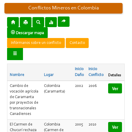
Conflictos Mineros en Colombia
Descargar mapa
Infórmanos sobre un conflicto
Contacto
Inicio
Inicio
Nombre
Lugar
Daño
Conflicto
Detalles
Cambio de
Colombia
2002
2006
Ver
vocación agrícola
(Caramanta)
de Caramanta
por proyectos de
transnacionales
Canadienses
El Carmen de
Colombia
2005
2010
Ver
Chucurí rechaza
(Carmen de