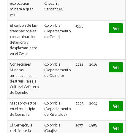
explotación
Chucurí ,
minera a gran
Santander)
escala
El carbon de las
Colombia
1995
Ver
transnacionales:
(Departamento
contaminación,
de Cesar)
deterioro y
desplazamiento
en el Cesar
Conseciones
Colombia
2011
2016
Ver
Mineras
(Departamento
amenazan con
de Quindío)
destruir Paisaje
Cultural Cafetero
de Quindío
Megaproyectos
Colombia
2003
2004
Ver
en el municipio
(Departamento
de Quinchia
de Risaralda)
El Cerrejón, el
Colombia
1977
1983
Ver
carbón de la
(Guajira