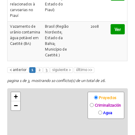
relacionados à
Estado do
carvoarias no
Piauí)
Piauí
Vazamento de
Brasil (Região
2008
Ver
urânio contamina
Nordeste;
água potável em
Estado da
Caetité (BA)
Bahia;
Município de
Caetité.)
< anterior
1
2
3
siguiente >
último >>
pagina 1 de 3, mostrando 10 conflicto(s) de un total de 26.
+
Proyectos
−
Criminalización
Agua