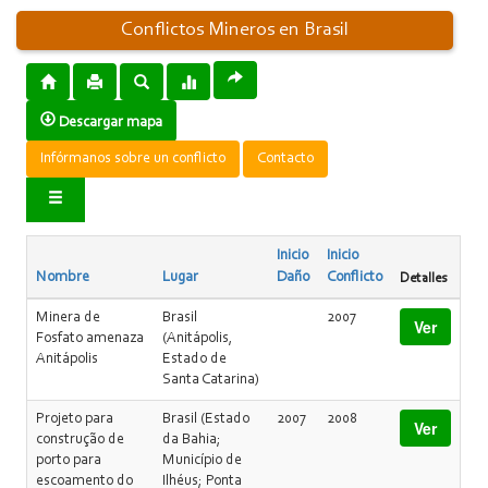
Conflictos Mineros en Brasil
Descargar mapa
Infórmanos sobre un conflicto
Contacto
Inicio
Inicio
Nombre
Lugar
Daño
Conflicto
Detalles
Minera de
Brasil
2007
Ver
Fosfato amenaza
(Anitápolis,
Anitápolis
Estado de
Santa Catarina)
Projeto para
Brasil (Estado
2007
2008
Ver
construção de
da Bahia;
porto para
Município de
escoamento do
Ilhéus; Ponta