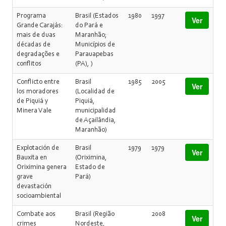
Programa
Brasil (Estados
1980
1997
Ver
Grande Carajás:
do Pará e
mais de duas
Maranhão;
décadas de
Municípios de
degradações e
Parauapebas
conflitos
(PA), )
Conflicto entre
Brasil
1985
2005
Ver
los moradores
(Localidad de
de Piquiá y
Piquiá,
Minera Vale
municipalidad
de Açailândia,
Maranhão)
Explotación de
Brasil
1979
1979
Ver
Bauxita en
(Oriximina,
Oriximina genera
Estado de
grave
Pará)
devastación
socioambiental
Combate aos
Brasil (Região
2008
Ver
crimes
Nordeste,