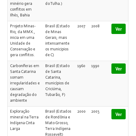
minério gera
do Tulha.)
conflitos em
Ilhés, Bahia
Projeto Minas-
Brasil (Estado
2007
2008
Ver
Rio, da MMX.,
de Minas
inicia em uma
Gerais; mais
Unidade de
intensamente
Conservação e
os municipios
gera conflitos.
de C)
Carboníferas em
Brasil (Estado
1960
1990
Ver
Santa Catarina
de Santa
somam
Catarina,
irregularidades e
municípios de
causam
Criciúma,
degradação do
Tubarão, F)
ambiente
Exploração
Brasil (Estados
2000
2003
Ver
mineral na Terra
de Rondônia e
Indígena Cinta
Mato Grosso,
Larga
Terra Indígena
Rossevelt)