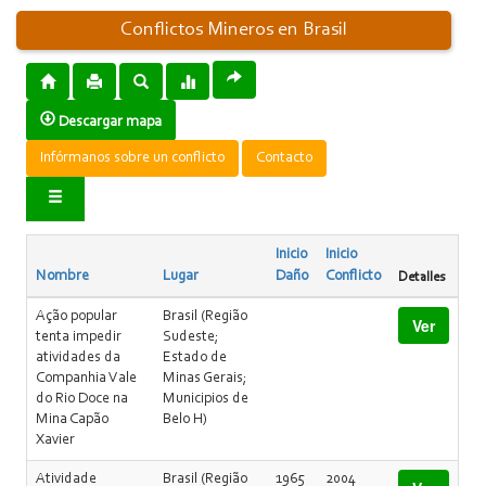
Conflictos Mineros en Brasil
Descargar mapa
Infórmanos sobre un conflicto
Contacto
Inicio
Inicio
Nombre
Lugar
Daño
Conflicto
Detalles
Ação popular
Brasil (Região
Ver
tenta impedir
Sudeste;
atividades da
Estado de
Companhia Vale
Minas Gerais;
do Rio Doce na
Municipios de
Mina Capão
Belo H)
Xavier
Atividade
Brasil (Região
1965
2004