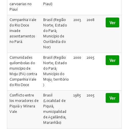
carvoarias no
Piauí)
Piauí
Companhia Vale
Brasil (Região
2003
2008
Ver
do Rio Doce
Norte; Estado
invade
do Pará;
assentamentos
Município de
no Pará.
Ourilândia do
Nor)
Comunidades
Brasil (Região
2000
2005
Ver
quilombolas do
Norte; Estado
município de
do Pará;
Moju (PA) contra
Município do
Companhia Vale
Moju; território
do Rio Doce
)
Conflicto entre
Brasil
1985
2005
Ver
los moradores de
(Localidad de
Piquiá y Minera
Piquiá,
Vale
municipalidad
de Açailândia,
Maranhão)