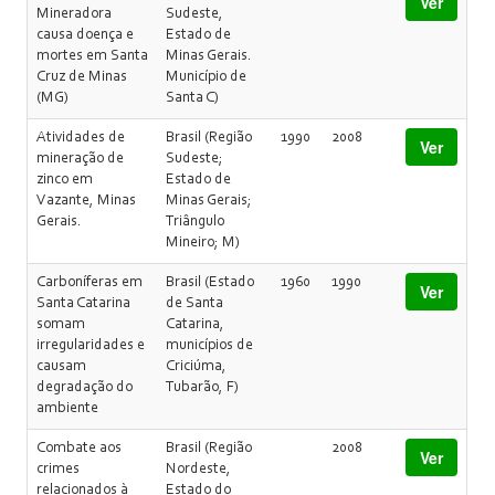
Ver
Mineradora
Sudeste,
causa doença e
Estado de
mortes em Santa
Minas Gerais.
Cruz de Minas
Município de
(MG)
Santa C)
Atividades de
Brasil (Região
1990
2008
Ver
mineração de
Sudeste;
zinco em
Estado de
Vazante, Minas
Minas Gerais;
Gerais.
Triângulo
Mineiro; M)
Carboníferas em
Brasil (Estado
1960
1990
Ver
Santa Catarina
de Santa
somam
Catarina,
irregularidades e
municípios de
causam
Criciúma,
degradação do
Tubarão, F)
ambiente
Combate aos
Brasil (Região
2008
Ver
crimes
Nordeste,
relacionados à
Estado do