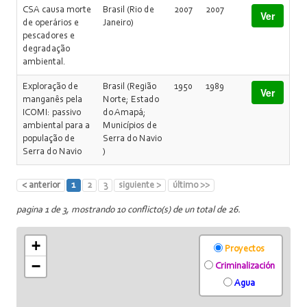
CSA causa morte
Brasil (Rio de
2007
2007
Ver
de operários e
Janeiro)
pescadores e
degradação
ambiental.
Exploração de
Brasil (Região
1950
1989
Ver
manganês pela
Norte; Estado
ICOMI: passivo
do Amapá;
ambiental para a
Municípios de
população de
Serra do Navio
Serra do Navio
)
< anterior
1
2
3
siguiente >
último >>
pagina 1 de 3, mostrando 10 conflicto(s) de un total de 26.
+
Proyectos
−
Criminalización
Agua