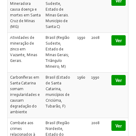
Ver
Mineradora
Sudeste,
causa doença e
Estado de
mortes em Santa
Minas Gerais.
Cruz de Minas
Município de
(MG)
Santa C)
Atividades de
Brasil (Região
1990
2008
Ver
mineração de
Sudeste;
zinco em
Estado de
Vazante, Minas
Minas Gerais;
Gerais.
Triângulo
Mineiro; M)
Carboníferas em
Brasil (Estado
1960
1990
Ver
Santa Catarina
de Santa
somam
Catarina,
irregularidades e
municípios de
causam
Criciúma,
degradação do
Tubarão, F)
ambiente
Combate aos
Brasil (Região
2008
Ver
crimes
Nordeste,
relacionados à
Estado do