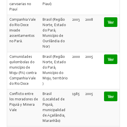
carvoarias no
Piauí)
Piauí
Companhia Vale
Brasil (Região
2003
2008
Ver
do Rio Doce
Norte; Estado
invade
do Pará;
assentamentos
Município de
no Pará.
Ourilândia do
Nor)
Comunidades
Brasil (Região
2000
2005
Ver
quilombolas do
Norte; Estado
município de
do Pará;
Moju (PA) contra
Município do
Companhia Vale
Moju; território
do Rio Doce
)
Conflicto entre
Brasil
1985
2005
Ver
los moradores de
(Localidad de
Piquiá y Minera
Piquiá,
Vale
municipalidad
de Açailândia,
Maranhão)