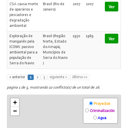
CSA causa morte
Brasil (Rio de
2007
2007
Ver
de operários e
Janeiro)
pescadores e
degradação
ambiental.
Exploração de
Brasil (Região
1950
1989
Ver
manganês pela
Norte; Estado
ICOMI: passivo
do Amapá;
ambiental para a
Municípios de
população de
Serra do Navio
Serra do Navio
)
< anterior
1
2
3
siguiente >
último >>
pagina 1 de 3, mostrando 10 conflicto(s) de un total de 26.
+
Proyectos
−
Criminalización
Agua