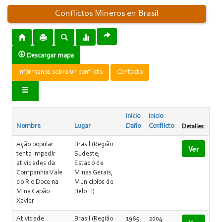
Conflictos Mineros en Brasil
Descargar mapa
Infórmanos sobre un conflicto
Contacto
Inicio
Inicio
Nombre
Lugar
Daño
Conflicto
Detalles
Ação popular
Brasil (Região
Ver
tenta impedir
Sudeste;
atividades da
Estado de
Companhia Vale
Minas Gerais;
do Rio Doce na
Municipios de
Mina Capão
Belo H)
Xavier
Atividade
Brasil (Região
1965
2004