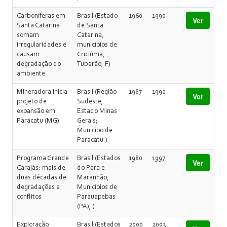
Carboníferas em
Brasil (Estado
1960
1990
Ver
Santa Catarina
de Santa
somam
Catarina,
irregularidades e
municípios de
causam
Criciúma,
degradação do
Tubarão, F)
ambiente
Mineradora inicia
Brasil (Região
1987
1990
Ver
projeto de
Sudeste;
expansão em
Estado Minas
Paracatu (MG)
Gerais;
Municípo de
Paracatu.)
Programa Grande
Brasil (Estados
1980
1997
Ver
Carajás: mais de
do Pará e
duas décadas de
Maranhão;
degradações e
Municípios de
conflitos
Parauapebas
(PA), )
Exploração
Brasil (Estados
2000
2003