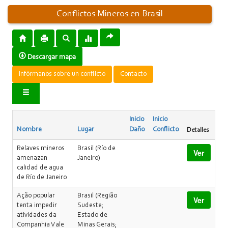
Conflictos Mineros en Brasil
Descargar mapa
Infórmanos sobre un conflicto
Contacto
Inicio
Inicio
Nombre
Lugar
Daño
Conflicto
Detalles
Relaves mineros
Brasil (Río de
Ver
amenazan
Janeiro)
calidad de agua
de Río de Janeiro
Ação popular
Brasil (Região
Ver
tenta impedir
Sudeste;
atividades da
Estado de
Companhia Vale
Minas Gerais;