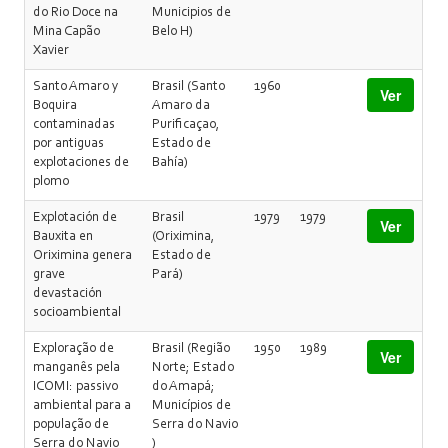
do Rio Doce na
Municipios de
Mina Capão
Belo H)
Xavier
Santo Amaro y
Brasil (Santo
1960
Ver
Boquira
Amaro da
contaminadas
Purificaçao,
por antiguas
Estado de
explotaciones de
Bahía)
plomo
Explotación de
Brasil
1979
1979
Ver
Bauxita en
(Oriximina,
Oriximina genera
Estado de
grave
Pará)
devastación
socioambiental
Exploração de
Brasil (Região
1950
1989
Ver
manganês pela
Norte; Estado
ICOMI: passivo
do Amapá;
ambiental para a
Municípios de
população de
Serra do Navio
Serra do Navio
)