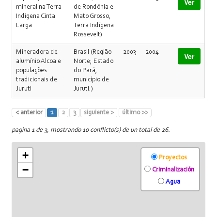
Ver
mineral na Terra
de Rondônia e
Indígena Cinta
Mato Grosso,
Larga
Terra Indígena
Rossevelt)
Mineradora de
Brasil (Região
2003
2004
Ver
alumínio Alcoa e
Norte; Estado
populações
do Pará;
tradicionais de
município de
Juruti
Juruti.)
< anterior
1
2
3
siguiente >
último >>
pagina 1 de 3, mostrando 10 conflicto(s) de un total de 26.
+
Proyectos
−
Criminalización
Agua