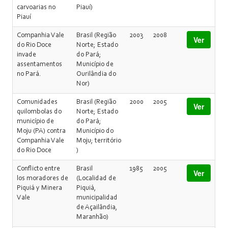
carvoarias no
Piauí)
Piauí
Companhia Vale
Brasil (Região
2003
2008
Ver
do Rio Doce
Norte; Estado
invade
do Pará;
assentamentos
Município de
no Pará.
Ourilândia do
Nor)
Comunidades
Brasil (Região
2000
2005
Ver
quilombolas do
Norte; Estado
município de
do Pará;
Moju (PA) contra
Município do
Companhia Vale
Moju; território
do Rio Doce
)
Conflicto entre
Brasil
1985
2005
Ver
los moradores de
(Localidad de
Piquiá y Minera
Piquiá,
Vale
municipalidad
de Açailândia,
Maranhão)