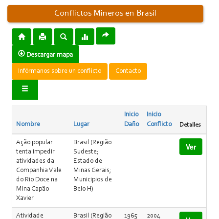
Conflictos Mineros en Brasil
Descargar mapa
Infórmanos sobre un conflicto
Contacto
Inicio
Inicio
Nombre
Lugar
Daño
Conflicto
Detalles
Ação popular
Brasil (Região
Ver
tenta impedir
Sudeste;
atividades da
Estado de
Companhia Vale
Minas Gerais;
do Rio Doce na
Municipios de
Mina Capão
Belo H)
Xavier
Atividade
Brasil (Região
1965
2004