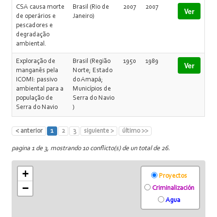
CSA causa morte
Brasil (Rio de
2007
2007
Ver
de operários e
Janeiro)
pescadores e
degradação
ambiental.
Exploração de
Brasil (Região
1950
1989
Ver
manganês pela
Norte; Estado
ICOMI: passivo
do Amapá;
ambiental para a
Municípios de
população de
Serra do Navio
Serra do Navio
)
< anterior
1
2
3
siguiente >
último >>
pagina 1 de 3, mostrando 10 conflicto(s) de un total de 26.
+
Proyectos
−
Criminalización
Agua