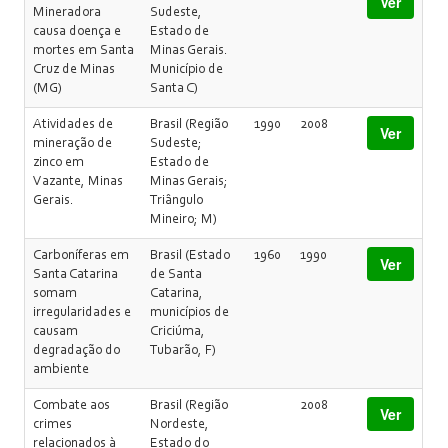
Ver
Mineradora
Sudeste,
causa doença e
Estado de
mortes em Santa
Minas Gerais.
Cruz de Minas
Município de
(MG)
Santa C)
Atividades de
Brasil (Região
1990
2008
Ver
mineração de
Sudeste;
zinco em
Estado de
Vazante, Minas
Minas Gerais;
Gerais.
Triângulo
Mineiro; M)
Carboníferas em
Brasil (Estado
1960
1990
Ver
Santa Catarina
de Santa
somam
Catarina,
irregularidades e
municípios de
causam
Criciúma,
degradação do
Tubarão, F)
ambiente
Combate aos
Brasil (Região
2008
Ver
crimes
Nordeste,
relacionados à
Estado do